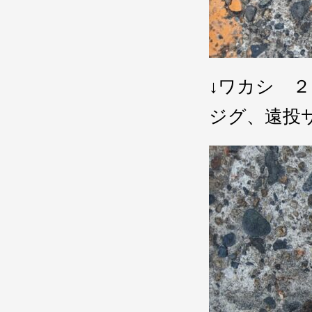
↓ワカシ 
ジグ、遠投