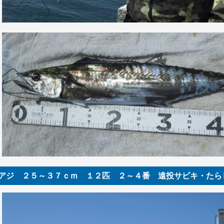
アジ ２５～３７ｃｍ １２匹 ２～４番 遠投サビキ・たら