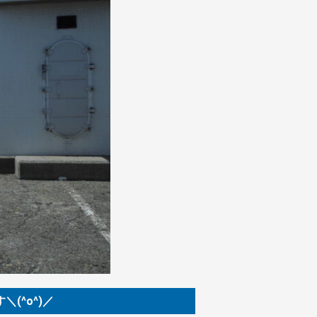
(^o^)／