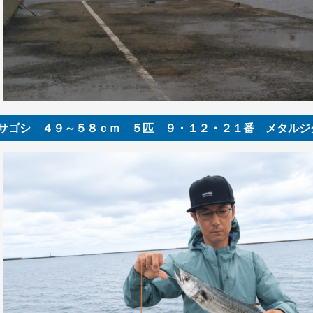
サゴシ ４９～５８ｃｍ ５匹 ９・１２・２１番 メタルジ