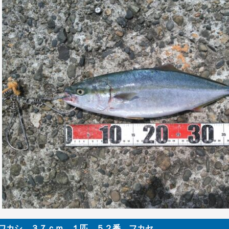
ワカシ ３７ｃｍ １匹 ５２番 フカセ