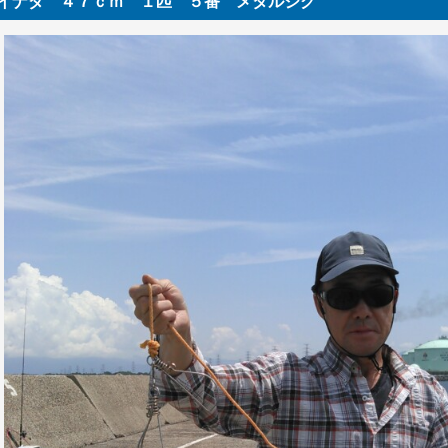
イナダ ４７ｃｍ １匹 ５番 メタルジグ