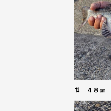
⇅ ４８㎝