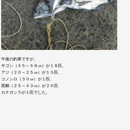
午後の釣果ですが、
サゴシ（４５～５８㎝）が１８匹、
アジ（２０～２５㎝）が１５匹、
コノシロ（３０㎝）が１匹、
黒鯛（２５～４３㎝）が２０匹
カナガシラが１匹でした。