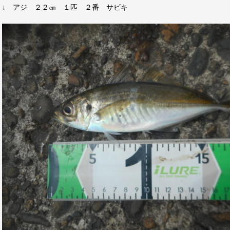
↓ アジ ２２㎝ １匹 ２番 サビキ