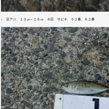
↓ 豆アジ １３㎝～１６㎝ ６匹 サビキ ５２番、６２番