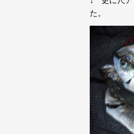
↓ 更に尺
た。