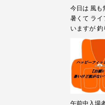
今日は 風
暑くて ラ
いますが 
午前中入場