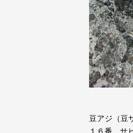
豆アジ（豆
１６番 サ