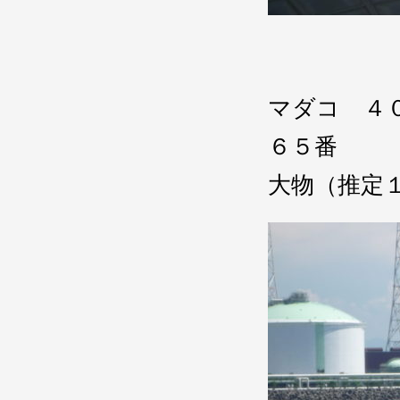
マダコ ４
６５番
大物（推定１