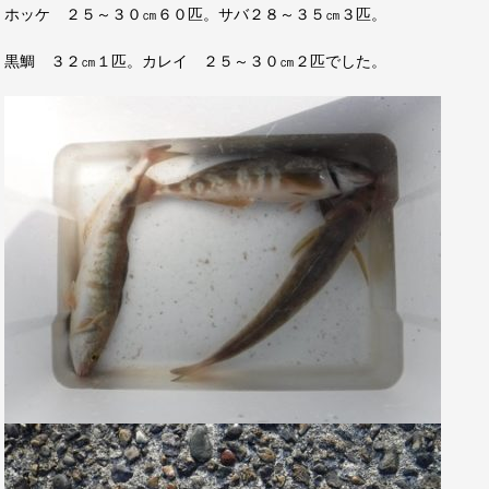
ホッケ ２５～３０㎝６０匹。サバ２８～３５㎝３匹。
黒鯛 ３２㎝１匹。カレイ ２５～３０㎝２匹でした。