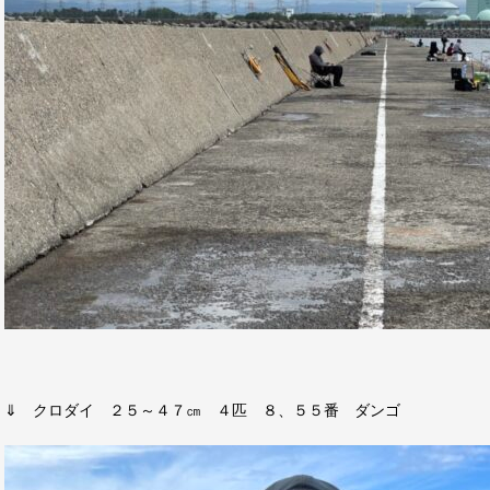
⇓ クロダイ ２５～４７㎝ ４匹 ８、５５番 ダンゴ