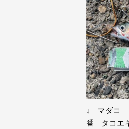
↓ マダコ
番 タコエ