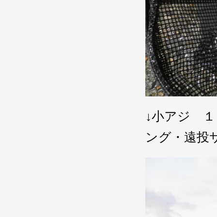
↓小アジ 
ング・遠投